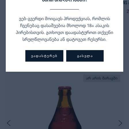
Duvel ჭიქა
Liefmans
15,00
₾
2
ვებ-გვერდი მოიცავს პროდუქციას, რომლის
ჩვენებაც დასაშვებია მხოლოდ 18+ ასაკის
პირებისთვის. გთხოვთ დაადასტუროთ თქვენი
სრულწლოვანება ან დატოვეთ რესურსი.
ბოლოს ნანახი პროდუქტები
ᲕᲐᲓᲐᲡᲢᲣᲠᲔᲑ
ᲒᲐᲡᲕᲚᲐ
არ არის მარაგში