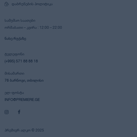
ᲓᲐᲑᲠᲣᲜᲔᲑᲘᲡ ᲞᲝᲚᲘᲢᲘᲙᲐ
ᲡᲐᲛᲣᲨᲐᲝ ᲡᲐᲐᲗᲔᲑᲘ
ᲝᲠᲨᲐᲑᲐᲗᲘ – ᲙᲕᲘᲠᲐ : 12:00 – 22:00
ᲜᲐᲮᲔ ᲠᲣᲥᲐᲖᲔ
ᲢᲔᲚᲔᲤᲝᲜᲘ
(+995) 571 88 88 18
ᲛᲘᲡᲐᲛᲐᲠᲗᲘ
76 ᲑᲐᲠᲜᲝᲕᲘ, ᲗᲑᲘᲚᲘᲡᲘ
ᲔᲚ-ᲤᲝᲡᲢᲐ
INFO@PREMIERE.GE
ᲞᲠᲔᲛᲘᲔᲠ ᲐᲚᲙᲝ © 2025