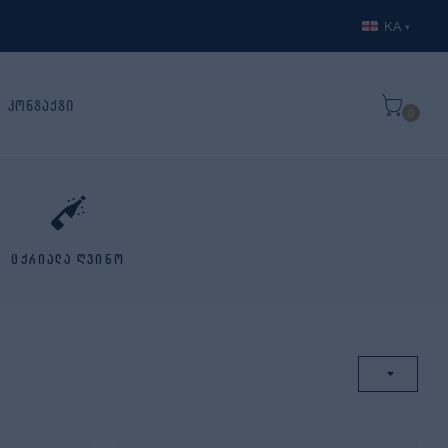
KA
▾
კონტაქტი
0
ცქრიალა ღვინო