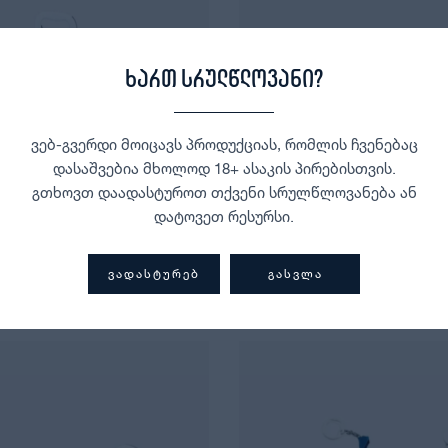
ხართ სრულწლოვანი?
ვებ-გვერდი მოიცავს პროდუქციას, რომლის ჩვენებაც
დასაშვებია მხოლოდ 18+ ასაკის პირებისთვის.
გთხოვთ დაადასტუროთ თქვენი სრულწლოვანება ან
დატოვეთ რესურსი.
Delirium სახსნელი
Duvel სახსნელი
ᲕᲐᲓᲐᲡᲢᲣᲠᲔᲑ
ᲒᲐᲡᲕᲚᲐ
15,00
₾
15,00
₾