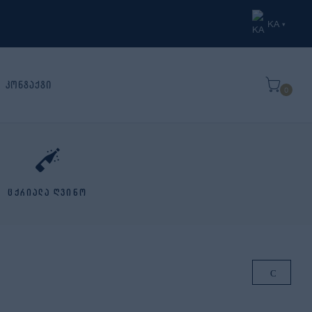
KA
▾
კონტაქტი
0
ცქრიალა ღვინო