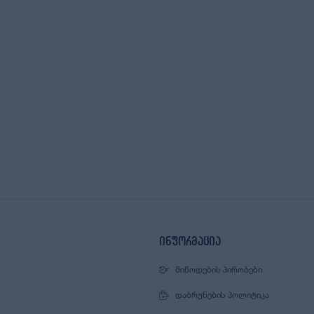
ინფორმაცია
ᲛᲘᲬᲝᲓᲔᲑᲘᲡ ᲞᲘᲠᲝᲑᲔᲑᲘ
ᲓᲐᲑᲠᲣᲜᲔᲑᲘᲡ ᲞᲝᲚᲘᲢᲘᲙᲐ