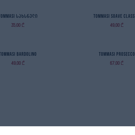
Tommasi სახსნელი
Tommasi Soave Class
35,00
₾
49,00
₾
Tommasi Bardolino
Tommasi Prosecc
49,00
₾
67,00
₾