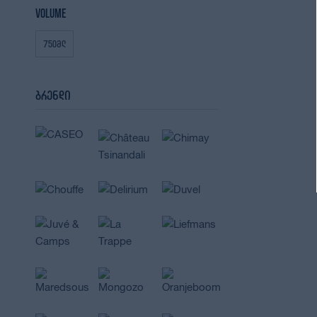
Volume
750მლ
ბრენდი