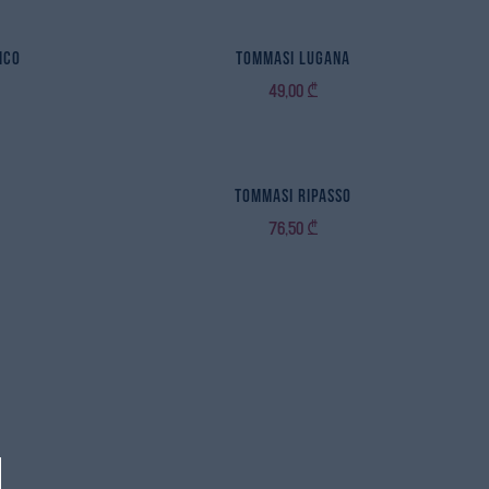
ico
Tommasi Lugana
49,00
₾
o
Tommasi Ripasso
76,50
₾