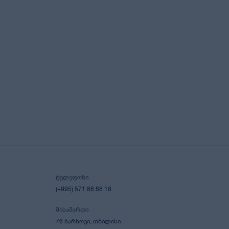
ᲢᲔᲚᲔᲤᲝᲜᲘ
(+995) 571 88 88 18
ᲛᲘᲡᲐᲛᲐᲠᲗᲘ
76 ᲑᲐᲠᲜᲝᲕᲘ, ᲗᲑᲘᲚᲘᲡᲘ