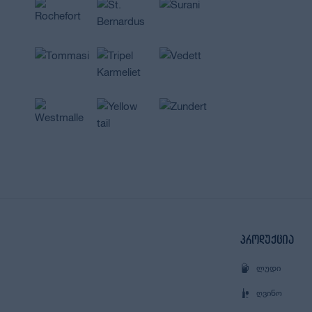
პროდუქცია
ᲚᲣᲓᲘ
ᲦᲕᲘᲜᲝ