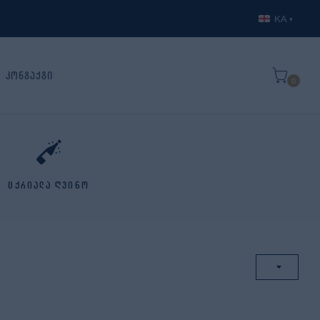
KA
▾
კონტაქტი
0
ცქრიალა ღვინო