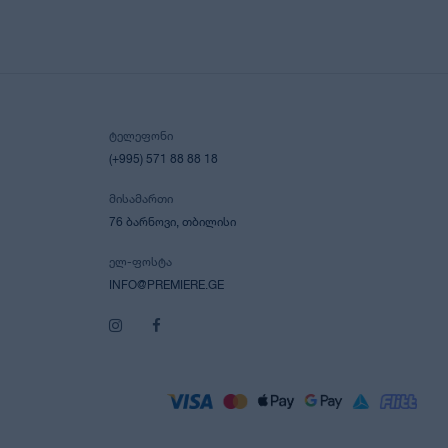
ᲢᲔᲚᲔᲤᲝᲜᲘ
(+995) 571 88 88 18
ᲛᲘᲡᲐᲛᲐᲠᲗᲘ
76 ᲑᲐᲠᲜᲝᲕᲘ, ᲗᲑᲘᲚᲘᲡᲘ
ᲔᲚ-ᲤᲝᲡᲢᲐ
INFO@PREMIERE.GE