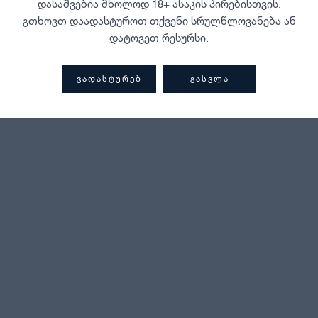
დასაშვებია მხოლოდ 18+ ასაკის პირებისთვის.
გთხოვთ დაადასტუროთ თქვენი სრულწლოვანება ან
დატოვეთ რესურსი.
ᲕᲐᲓᲐᲡᲢᲣᲠᲔᲑ
ᲒᲐᲡᲕᲚᲐ