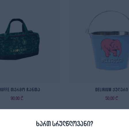
ouffe თერმო ჩანთა
Delirium ქულერი
90,00
₾
50,00
₾
ხართ სრულწლოვანი?