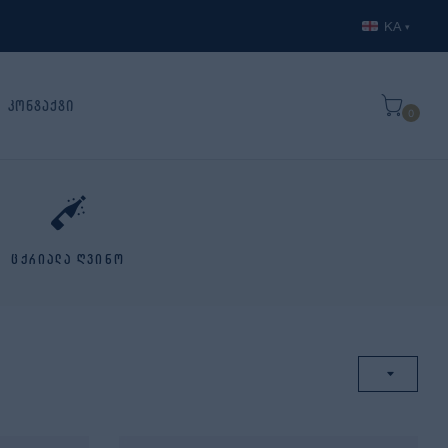
KA
▾
კონტაქტი
0
ცქრიალა ღვინო