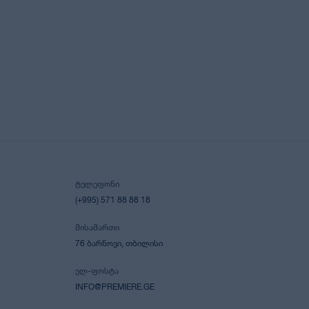
ᲢᲔᲚᲔᲤᲝᲜᲘ
(+995) 571 88 88 18
ᲛᲘᲡᲐᲛᲐᲠᲗᲘ
76 ᲑᲐᲠᲜᲝᲕᲘ, ᲗᲑᲘᲚᲘᲡᲘ
ᲔᲚ-ᲤᲝᲡᲢᲐ
INFO@PREMIERE.GE